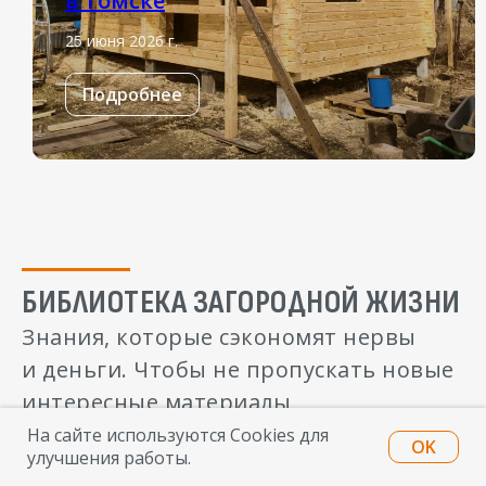
в Томске
25 июня 2026 г.
Подробнее
БИБЛИОТЕКА ЗАГОРОДНОЙ ЖИЗНИ
Знания, которые сэкономят нервы
и деньги. Чтобы не пропускать новые
интересные материалы,
подписывайтесь на рассылку.
На сайте используются Cookies для
OK
улучшения работы.
Никакого спама, только полезные