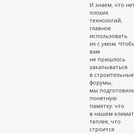
т
И знаем, что не
плохих
технологий,
главное
использовать
ы
их с умом. Чтоб
вам
не пришлось
закапываться
в строительные
форумы,
и
мы подготовил
понятную
памятку: что
е
в нашем климат
теплее, что
строится