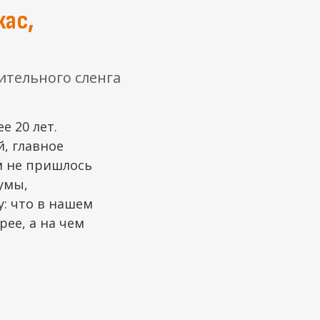
кас,
ительного сленга
е 20 лет.
й, главное
м не пришлось
умы,
: что в нашем
рее, а на чем